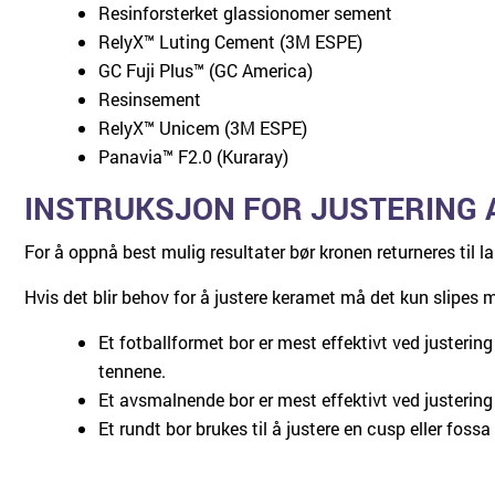
Resinforsterket glassionomer sement
RelyX™ Luting Cement (3M ESPE)
GC Fuji Plus™ (GC America)
Resinsement
RelyX™ Unicem (3M ESPE)
Panavia™ F2.0 (Kuraray)
INSTRUKSJON FOR JUSTERING A
For å oppnå best mulig resultater bør kronen returneres til lab
Hvis det blir behov for å justere keramet må det kun slipes m
Et fotballformet bor er mest effektivt ved justering
tennene.
Et avsmalnende bor er mest effektivt ved justerin
Et rundt bor brukes til å justere en cusp eller foss