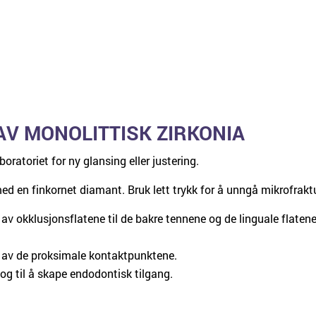
V MONOLITTISK ZIRKONIA
oratoriet for ny glansing eller justering.
ed en finkornet diamant. Bruk lett trykk for å unngå mikrofraktu
 av okklusjonsflatene til de bakre tennene og de linguale flatene
g av de proksimale kontaktpunktene.
a og til å skape endodontisk tilgang.