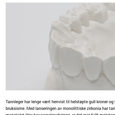
Tannleger har lenge vært henvist til helstøpte gull kroner o
bruksisme. Med lanseringen av monolittiske zirkonia har tannl
materialet ikke har porselensbelegg, er det mer fullt motstan