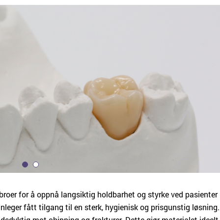
g broer for å oppnå langsiktig holdbarhet og styrke ved pasiente
eger fått tilgang til en sterk, hygienisk og prisgunstig løsning.
dsdyktig mot chipping og frakturer. Dette gjør materialet ideelt