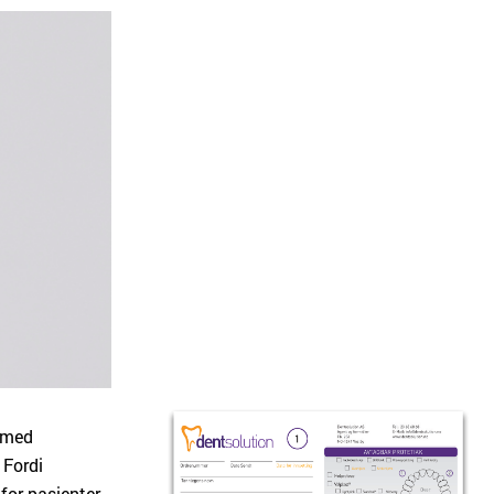
r med
 Fordi
 for pasienter