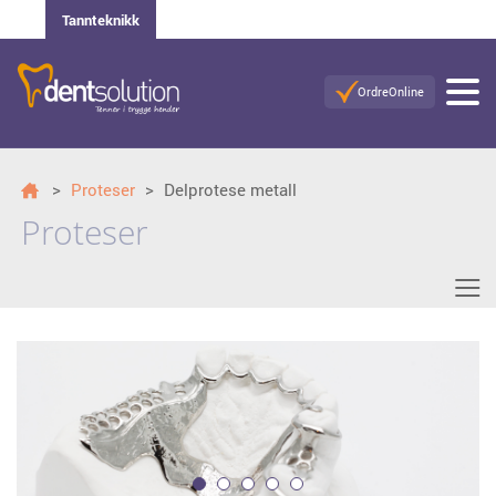
Tannteknikk
OrdreOnline
>
Proteser
>
Delprotese metall
Proteser
≡